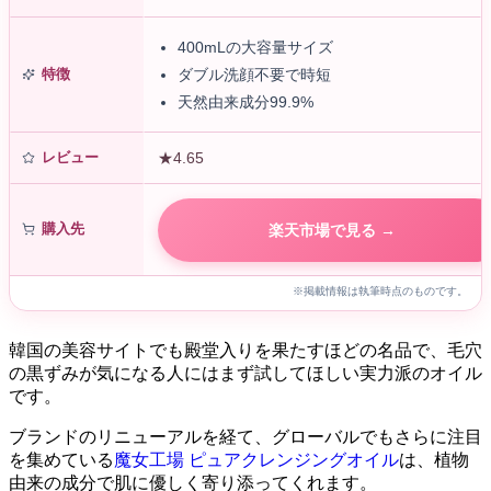
黒ずみ 敏感肌 ダブル洗顔不要 大容量 落ち
しっとり 保湿 マニョ man…
400mLの大容量サイズ
特徴
ダブル洗顔不要で時短
天然由来成分99.9%
レビュー
★4.65
購入先
楽天市場で見る →
※掲載情報は執筆時点のものです。
韓国の美容サイトでも殿堂入りを果たすほどの名品で、毛穴
の黒ずみが気になる人にはまず試してほしい実力派のオイル
です。
ブランドのリニューアルを経て、グローバルでもさらに注目
を集めている
魔女工場 ピュアクレンジングオイル
は、植物
由来の成分で肌に優しく寄り添ってくれます。