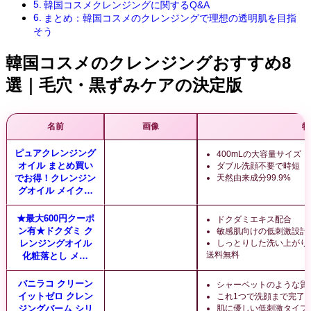
韓国コスメクレンジングに関するQ&A
まとめ：韓国コスメのクレンジングで理想の透明肌を目指
そう
韓国コスメのクレンジングおすすめ8
選｜毛穴・黒ずみケアの決定版
名前
画像
特
ピュアクレンジング
400mLの大容量サイズ
オイル まとめ買い
ダブル洗顔不要で時短
でお得！クレンジン
天然由来成分99.9%
グオイル メイク…
★最大600円クーポ
ドクダミエキス配合
ン有★ドクダミ ク
敏感肌向けの低刺激設計
レンジングオイル
しっとりした洗い上がり
送料無料
化粧落とし メ…
バニラコ クリーン
シャーベットのような質
イットゼロ クレン
これ1つで洗顔まで完了
ジングバーム シリ
肌に優しい低刺激タイプ