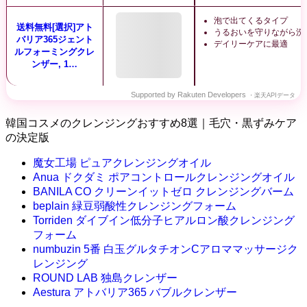
泡で出てくるタイプ
送料無料[選択]アト
うるおいを守りながら洗
バリア365ジェント
デイリーケアに最適
ルフォーミングクレ
ンザー, 1…
Supported by Rakuten Developers
・楽天APIデータ
韓国コスメのクレンジングおすすめ8選｜毛穴・黒ずみケア
の決定版
魔女工場 ピュアクレンジングオイル
Anua ドクダミ ポアコントロールクレンジングオイル
BANILA CO クリーンイットゼロ クレンジングバーム
beplain 緑豆弱酸性クレンジングフォーム
Torriden ダイブイン低分子ヒアルロン酸クレンジング
フォーム
numbuzin 5番 白玉グルタチオンCアロママッサージク
レンジング
ROUND LAB 独島クレンザー
Aestura アトバリア365 バブルクレンザー