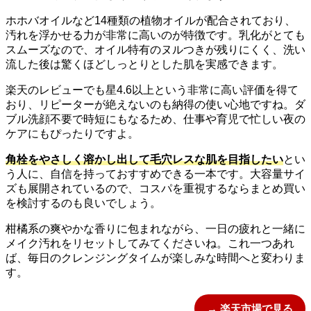
ホホバオイルなど14種類の植物オイルが配合されており、
汚れを浮かせる力が非常に高いのが特徴です。乳化がとても
スムーズなので、オイル特有のヌルつきが残りにくく、洗い
流した後は驚くほどしっとりとした肌を実感できます。
楽天のレビューでも星4.6以上という非常に高い評価を得て
おり、リピーターが絶えないのも納得の使い心地ですね。ダ
ブル洗顔不要で時短にもなるため、仕事や育児で忙しい夜の
ケアにもぴったりですよ。
角栓をやさしく溶かし出して毛穴レスな肌を目指したい
とい
う人に、自信を持っておすすめできる一本です。大容量サイ
ズも展開されているので、コスパを重視するならまとめ買い
を検討するのも良いでしょう。
柑橘系の爽やかな香りに包まれながら、一日の疲れと一緒に
メイク汚れをリセットしてみてくださいね。これ一つあれ
ば、毎日のクレンジングタイムが楽しみな時間へと変わりま
す。
→ 楽天市場で見る