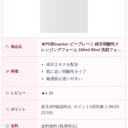
★P5倍beplain ビープレーン 緑豆弱酸性ク
商品名
レンジングフォーム 160ml 80ml 洗顔フォー
ム メイク落とし クレンジング 敏感肌 韓国コ
スメ 正規品…
緑豆エキスを配合
特徴
肌に近い弱酸性タイプ
敏感肌も使いやすい
レビュー
★4.28
楽天API確認時点: ポイント5倍対象 (~06/25
ポイント
23:59)
送料
送料無料 (執筆時点)