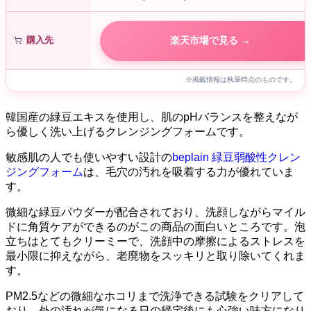
購入先
楽天市場で見る →
※掲載情報は執筆時点のものです。
韓国産の緑豆エキスを使用し、肌のpHバランスを整えなが
ら優しく洗い上げるクレンジングフォームです。
敏感肌の人でも使いやすい設計の
beplain 緑豆弱酸性クレン
ジングフォーム
は、毛穴の汚れを吸着する力が優れていま
す。
微細な緑豆パウダーが配合されており、洗顔しながらマイル
ドに角質ケアができるのがこの商品の面白いところです。泡
立ちはとてもクリーミーで、洗顔中の摩擦によるストレスを
最小限に抑えながら、老廃物をスッキリと取り除いてくれま
す。
PM2.5などの微細なホコリまで洗浄できる試験をクリアして
おり、外の汚れが気になる日の帰宅後にも心強い味方になり