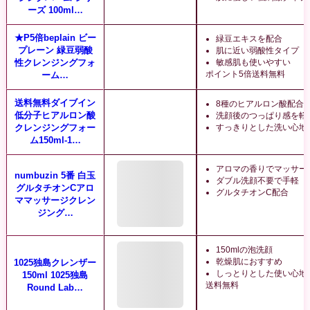
ーズ 100ml…
★P5倍beplain ビー
緑豆エキスを配合
プレーン 緑豆弱酸
肌に近い弱酸性タイプ
性クレンジングフォ
敏感肌も使いやすい
ポイント5倍
送料無料
ーム…
送料無料ダイブイン
8種のヒアルロン酸配合
低分子ヒアルロン酸
洗顔後のつっぱり感を軽
クレンジングフォー
すっきりとした洗い心地
ム150ml-1…
アロマの香りでマッサー
numbuzin 5番 白玉
ダブル洗顔不要で手軽
グルタチオンCアロ
グルタチオンC配合
ママッサージクレン
ジング…
150mlの泡洗顔
乾燥肌におすすめ
1025独島クレンザー
しっとりとした使い心地
150ml 1025独島
送料無料
Round Lab…