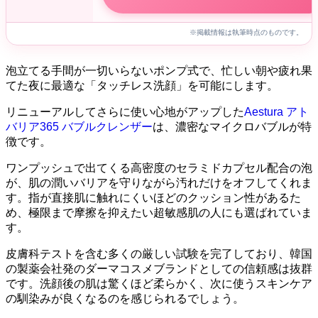
※掲載情報は執筆時点のものです。
泡立てる手間が一切いらないポンプ式で、忙しい朝や疲れ果
てた夜に最適な「タッチレス洗顔」を可能にします。
リニューアルしてさらに使い心地がアップした
Aestura アト
バリア365 バブルクレンザー
は、濃密なマイクロバブルが特
徴です。
ワンプッシュで出てくる高密度のセラミドカプセル配合の泡
が、肌の潤いバリアを守りながら汚れだけをオフしてくれま
す。指が直接肌に触れにくいほどのクッション性があるた
め、極限まで摩擦を抑えたい超敏感肌の人にも選ばれていま
す。
皮膚科テストを含む多くの厳しい試験を完了しており、韓国
の製薬会社発のダーマコスメブランドとしての信頼感は抜群
です。洗顔後の肌は驚くほど柔らかく、次に使うスキンケア
の馴染みが良くなるのを感じられるでしょう。