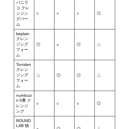
バニラ
コ クレ
ンジン
○
○
○
◎
グバー
ム
beplain
クレン
ジング
◎
◎
△
○
フォー
ム
Torriden
クレン
ジング
△
◎
◎
△
フォー
ム
numbuzi
n 5番 ク
○
○
○
◎
レンジ
ング
ROUND
LAB 独
○
◎
◎
△