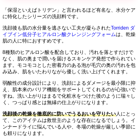
「保湿といえばトリデン」と言われるほど有名な、水分ケア
に特化したシリーズの洗顔料です。
洗顔後も肌の水分量を逃さない工夫が凝らされた
Torriden ダ
イブイン低分子ヒアルロン酸クレンジングフォーム
は、乾燥
肌の人に特におすすめです。
8種類のヒアルロン酸を配合しており、汚れを落とすだけで
なく、肌の奥まで潤いを届けるスキンケア発想で作られてい
ます。モコモコとした密着力のある泡が毛穴の奥の汚れを包
み込み、肌をいたわりながら優しく洗い上げてくれます。
弱酸性の成分設計により、洗顔によるダメージを最小限に抑
え、肌本来のバリア機能をサポートしてくれるのが心強いで
すね。洗い上がりはまるで化粧水をつけた後のように瑞々し
く、つっぱり感とは無縁の仕上がりになります。
洗顔後の乾燥を徹底的に防いでうるおいを守りたい
人にとっ
て、このアイテムは救世主のような存在になるでしょう。イ
ンナードライに悩んでいる人や、冬場の乾燥が厳しい季節に
も頼りになります。