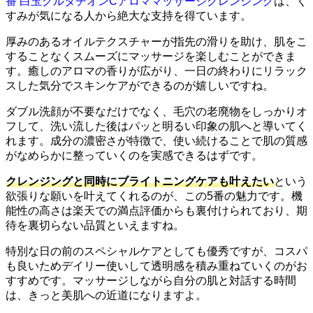
番 白玉グルタチオンCアロママッサージクレンジング
は、く
すみが気になる人から絶大な支持を得ています。
厚みのあるオイルテクスチャーが指先の滑りを助け、肌をこ
することなくスムーズにマッサージを楽しむことができま
す。癒しのアロマの香りが広がり、一日の終わりにリラック
スした気分でスキンケアができるのが嬉しいですね。
ダブル洗顔が不要なだけでなく、毛穴の老廃物をしっかりオ
フして、洗い流した後はパッと明るい印象の肌へと導いてく
れます。成分の濃密さが特徴で、使い続けることで肌の質感
がなめらかに整っていくのを実感できるはずです。
クレンジングと同時にブライトニングケアも叶えたい
という
欲張りな願いを叶えてくれるのが、この5番の魅力です。機
能性の高さは楽天での満点評価からも裏付けられており、期
待を裏切らない品質といえますね。
特別な日の前のスペシャルケアとしても優秀ですが、コスパ
も良いためデイリー使いして透明感を積み重ねていくのがお
すすめです。マッサージしながら自分の肌と対話する時間
は、きっと美肌への近道になりますよ。