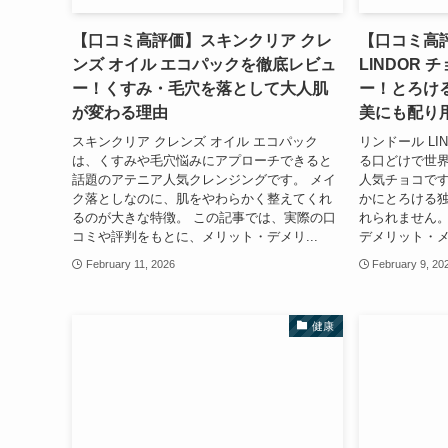
【口コミ高評価】スキンクリア クレ
【口コミ高
ンズ オイル エコパックを徹底レビュ
LINDOR
ー！くすみ・毛穴を落として大人肌
ー！とろけ
が変わる理由
美にも配り
スキンクリア クレンズ オイル エコパック
リンドール LI
は、くすみや毛穴悩みにアプローチできると
る口どけで世
話題のアテニア人気クレンジングです。 メイ
人気チョコです
ク落としなのに、肌をやわらかく整えてくれ
かにとろける
るのが大きな特徴。 この記事では、実際の口
れられません。
コミや評判をもとに、メリット・デメリ...
デメリット・メ
February 11, 2026
February 9, 20
健康