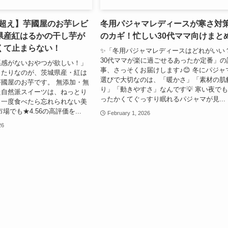
5超え】芋國屋のお芋レビ
冬用パジャマレディースが寒さ対
県産紅はるかの干し芋が
のカギ！忙しい30代ママ向けまと
くて止まらない！
✨「冬用パジャマレディースはどれがいい
30代ママが楽に過ごせるあったか定番」の
悪感がないおやつが欲しい！」
事、さっそくお届けします♪😊 冬にパジャ
ったりなのが、茨城県産・紅は
選びで大切なのは、「暖かさ」「素材の肌
國屋のお芋です。 無添加・無
り」「動きやすさ」なんです💡 寒い夜で
た自然派スイーツは、ねっとり
ったかくてぐっすり眠れるパジャマが見...
、一度食べたら忘れられない美
場でも★4.56の高評価を...
February 1, 2026
26