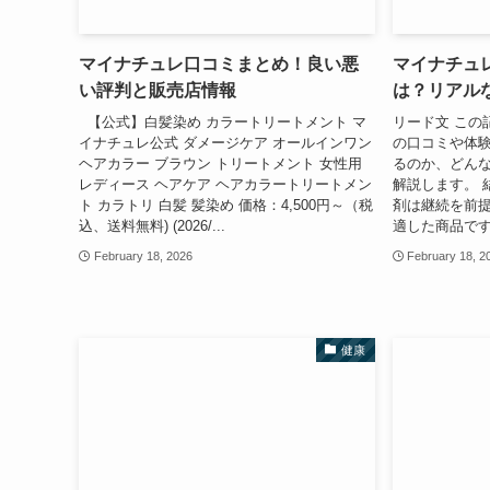
マイナチュレ口コミまとめ！良い悪
マイナチュ
い評判と販売店情報
は？リアル
【公式】白髪染め カラートリートメント マ
リード文 この
イナチュレ公式 ダメージケア オールインワン
の口コミや体
ヘアカラー ブラウン トリートメント 女性用
るのか、どん
レディース ヘアケア ヘアカラートリートメン
解説します。 
ト カラトリ 白髪 髪染め 価格：4,500円～（税
剤は継続を前
込、送料無料) (2026/...
適した商品です
February 18, 2026
February 18, 2
健康