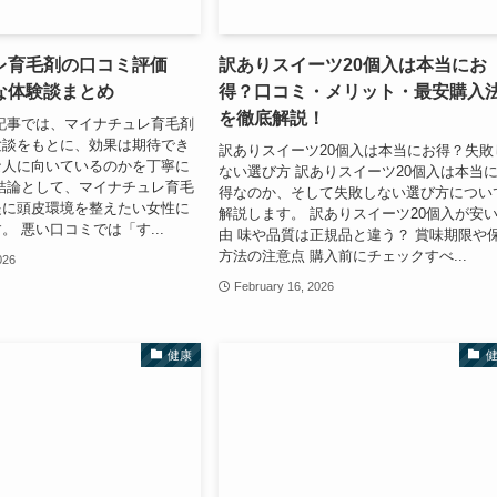
レ育毛剤の口コミ評価
訳ありスイーツ20個入は本当にお
な体験談まとめ
得？口コミ・メリット・最安購入
を徹底解説！
記事では、マイナチュレ育毛剤
験談をもとに、効果は期待でき
訳ありスイーツ20個入は本当にお得？失敗
な人に向いているのかを丁寧に
ない選び方 訳ありスイーツ20個入は本当
結論として、マイナチュレ育毛
得なのか、そして失敗しない選び方につい
提に頭皮環境を整えたい女性に
解説します。 訳ありスイーツ20個入が安
。 悪い口コミでは「す...
由 味や品質は正規品と違う？ 賞味期限や
方法の注意点 購入前にチェックすべ...
026
February 16, 2026
健康