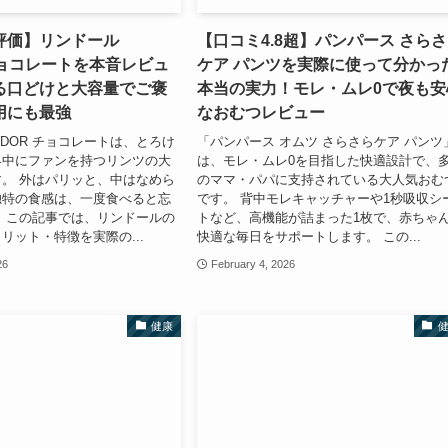
評価】リンドール
【口コミ4.8超】パンパース さら
 チョコレートを本音レビュ
ケア パンツを実際に使って分かっ
る口どけと大容量でご褒
本当の実力！モレ・ムレ0で夜も安
用にも最強
なおむつレビュー
NDOR チョコレートは、とろけ
「パンパース オムツ さらさらケア パンツ
界中にファンを持つリンツの大
は、モレ・ムレ0を目指した快適設計で、
。 外はパリッと、中はなめら
のママ・パパに支持されている大人気おむ
独特の食感は、一度食べると忘
です。 背中モレキャッチャーや1秒吸収シ
 この記事では、リンドールの
トなど、高機能が詰まった1枚で、赤ちゃ
リット・特徴を実際の...
快適な毎日をサポートします。 この...
26
February 4, 2026
健康