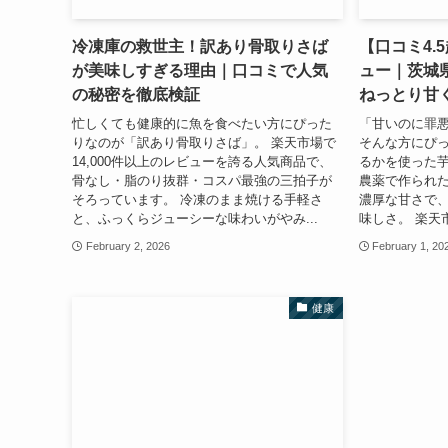
冷凍庫の救世主！訳あり骨取りさば
【口コミ4.
が美味しすぎる理由｜口コミで人気
ュー｜茨城
の秘密を徹底検証
ねっとり甘
忙しくても健康的に魚を食べたい方にぴった
「甘いのに罪
りなのが「訳あり骨取りさば」。 楽天市場で
そんな方にぴ
14,000件以上のレビューを誇る人気商品で、
るかを使った芋
骨なし・脂のり抜群・コスパ最強の三拍子が
農薬で作られ
そろっています。 冷凍のまま焼ける手軽さ
濃厚な甘さで
と、ふっくらジューシーな味わいがやみ...
味しさ。 楽天市
February 2, 2026
February 1, 20
健康