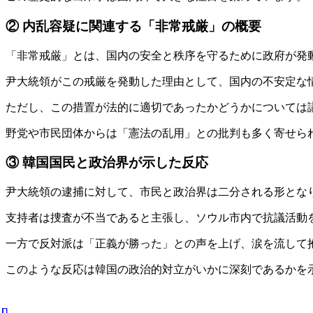
② 内乱容疑に関連する「非常戒厳」の概要
「非常戒厳」とは、国内の安全と秩序を守るために政府が発
尹大統領がこの戒厳を発動した理由として、国内の不安定な
ただし、この措置が法的に適切であったかどうかについては
野党や市民団体からは「憲法の乱用」との批判も多く寄せられており
③ 韓国国民と政治界が示した反応
尹大統領の逮捕に対して、市民と政治界は二分される形とな
支持者は捜査が不当であると主張し、ソウル市内で抗議活動
一方で反対派は「正義が勝った」との声を上げ、涙を流して抱き合
このような反応は韓国の政治的対立がいかに深刻であるかを