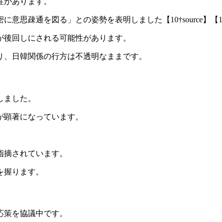
性があります。
疎通を図る」との姿勢を表明しました【10†source】【11†s
が後回しにされる可能性があります。
り、日韓関係の行方は不透明なままです。
しました。
が顕著になっています。
指摘されています。
を握ります。
応策を協議中です。