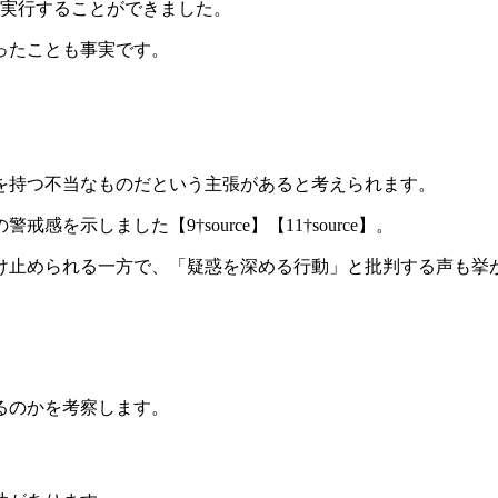
を実行することができました。
ったことも事実です。
を持つ不当なものだという主張があると考えられます。
示しました【9†source】【11†source】。
け止められる一方で、「疑惑を深める行動」と批判する声も挙
るのかを考察します。