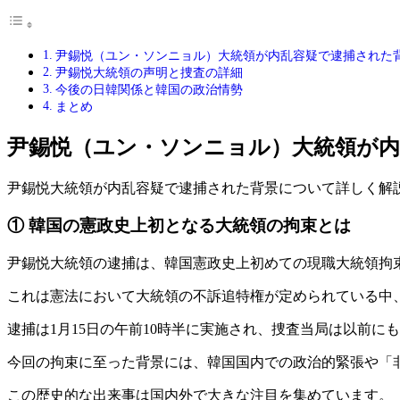
尹錫悦（ユン・ソンニョル）大統領が内乱容疑で逮捕された
尹錫悦大統領の声明と捜査の詳細
今後の日韓関係と韓国の政治情勢
まとめ
尹錫悦（ユン・ソンニョル）大統領が内
尹錫悦大統領が内乱容疑で逮捕された背景について詳しく解
① 韓国の憲政史上初となる大統領の拘束とは
尹錫悦大統領の逮捕は、韓国憲政史上初めての現職大統領拘
これは憲法において大統領の不訴追特権が定められている中
逮捕は1月15日の午前10時半に実施され、捜査当局は以前にも試み
今回の拘束に至った背景には、韓国国内での政治的緊張や「
この歴史的な出来事は国内外で大きな注目を集めています。