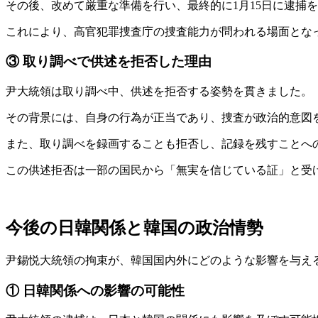
その後、改めて厳重な準備を行い、最終的に1月15日に逮捕
これにより、高官犯罪捜査庁の捜査能力が問われる場面とな
③ 取り調べで供述を拒否した理由
尹大統領は取り調べ中、供述を拒否する姿勢を貫きました。
その背景には、自身の行為が正当であり、捜査が政治的意図
また、取り調べを録画することも拒否し、記録を残すことへの警戒感を
この供述拒否は一部の国民から「無実を信じている証」と受
今後の日韓関係と韓国の政治情勢
尹錫悦大統領の拘束が、韓国国内外にどのような影響を与え
① 日韓関係への影響の可能性