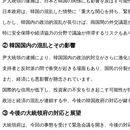
尹大統領の逮捕は、日本と韓国の関係にも影響を及ぼす可能
日本政府は、韓国の混乱した情勢に「重大な関心を持ち、緊密に意思
しかし、韓国内の政治的混乱が長引けば、両国間の外交議題
特に安全保障や経済協力の分野で議論が停滞するリスクもあ
② 韓国国内の混乱とその影響
尹大統領の逮捕により、韓国国内の政治的対立がさらに激化
支持者と反対派の間で衝突が起きる場面もあり、国民の分裂
また、経済にも悪影響が懸念されています。
国際的な信用が低下し、投資家の不安を引き起こす可能性が
政治と経済の混乱が連鎖する中、今後の韓国政府の対応が鍵
③ 今後の大統領府の対応と展望
大統領府は、今回の事態を受けて緊急会議を開き、今後の対