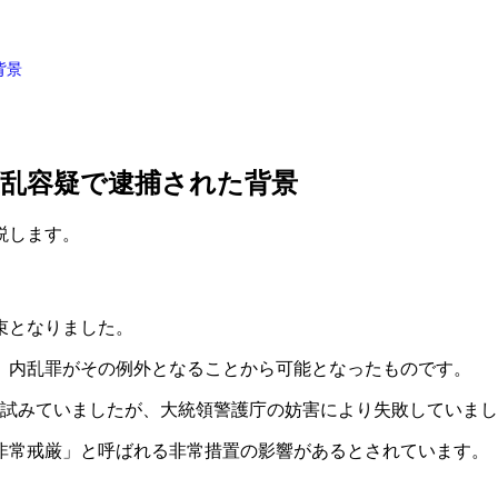
背景
乱容疑で逮捕された背景
説します。
束となりました。
、内乱罪がその例外となることから可能となったものです。
ていましたが、大統領警護庁の妨害により失敗していました【8†sou
非常戒厳」と呼ばれる非常措置の影響があるとされています。