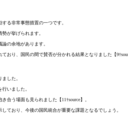
動する非常事態措置の一つです。
情勢が挙げられます。
議論の余地があります。
、国民の間で賛否が分かれる結果となりました【9†source】【
りました。
を行いました。
う場面も見られました【11†source】。
示しており、今後の国民統合が重要な課題となるでしょう。