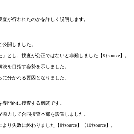
捜査が行われたのかを詳しく説明します。
て公開しました。
とし、捜査が公正ではないと非難しました【9†source】。
解決を目指す姿勢を示しました。
らに分かれる要因となりました。
を専門的に捜査する機関です。
が協力して合同捜査本部を設置しました。
に終わりました【8†source】【10†source】。