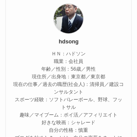
hdsong
ＨＮ：ハドソン
職業：会社員
年齢／性別：56歳／男性
現住所／出身地：東京都／東京都
現在の仕事／過去の職歴(社会人)：清掃員／建設コ
ンサルタント
スポーツ経験：ソフトバレーボール、野球、フッ
トサル
趣味／マイブーム：ポイ活／アフィリエイト
好きな映画：シャレード
自分の性格：慎重