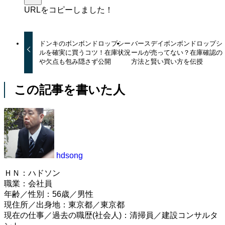
URLをコピーしました！
ドンキのボンボンドロップシー
バースデイボンボンドロップシ
ルを確実に買うコツ！在庫状況
ールが売ってない？在庫確認の
や欠点も包み隠さず公開
方法と賢い買い方を伝授
この記事を書いた人
hdsong
ＨＮ：ハドソン
職業：会社員
年齢／性別：56歳／男性
現住所／出身地：東京都／東京都
現在の仕事／過去の職歴(社会人)：清掃員／建設コンサルタ