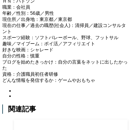
ＨＮ：ハドソン
職業：会社員
年齢／性別：56歳／男性
現住所／出身地：東京都／東京都
現在の仕事／過去の職歴(社会人)：清掃員／建設コンサルタ
ント
スポーツ経験：ソフトバレーボール、野球、フットサル
趣味／マイブーム：ポイ活／アフィリエイト
好きな映画：シャレード
自分の性格：慎重
ブログを始めたきっかけ：自分の言葉をネットに出したかっ
た
資格：介護職員初任者研修
どんな情報を発信するか：ゲームやおもちゃ
関連記事