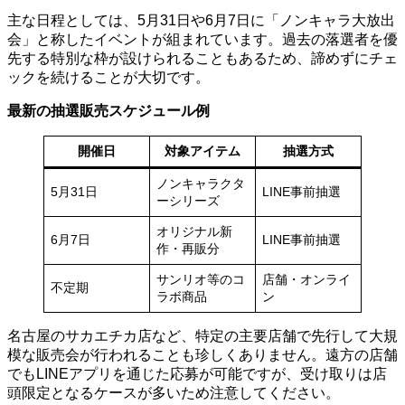
主な日程としては、5月31日や6月7日に「ノンキャラ大放出
会」と称したイベントが組まれています。過去の落選者を優
先する特別な枠が設けられることもあるため、諦めずにチェ
ックを続けることが大切です。
最新の抽選販売スケジュール例
開催日
対象アイテム
抽選方式
ノンキャラクタ
5月31日
LINE事前抽選
ーシリーズ
オリジナル新
6月7日
LINE事前抽選
作・再販分
サンリオ等のコ
店舗・オンライ
不定期
ラボ商品
ン
名古屋のサカエチカ店など、特定の主要店舗で先行して大規
模な販売会が行われることも珍しくありません。遠方の店舗
でもLINEアプリを通じた応募が可能ですが、受け取りは店
頭限定となるケースが多いため注意してください。