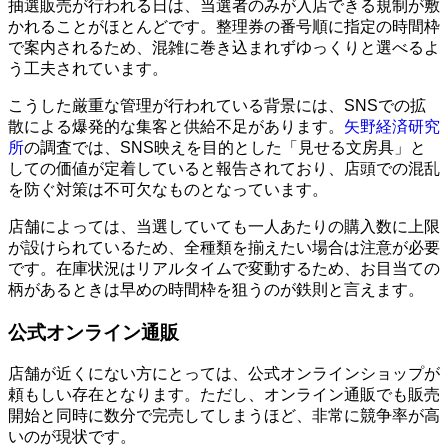
抽選販売が行われる日は、当選者のみが入店できる規制が敷
かれることがほとんどです。整理券の番号順に指定の時間枠
で案内されるため、混雑に巻き込まれずゆっくりと選べるよ
う工夫されています。
こうした厳重な管理が行われている背景には、SNSでの拡
散による爆発的な集客と供給不足があります。
矢野経済研究
所
の調査では、SNS映えを目的とした「見せる文房具」と
しての価値が定着していると報告されており、店頭での混乱
を防ぐ対策は不可欠なものとなっています。
店舗によっては、当選していても一人あたりの購入数に上限
が設けられているため、全種類を揃えたい場合は注意が必要
です。在庫状況はリアルタイムで変動するため、お目当ての
柄があるときは早めの時間枠を狙うのが鉄則と言えます。
公式オンライン通販
店舗が近くにない方にとっては、公式オンラインショップが
頼もしい存在となります。ただし、オンライン通販でも販売
開始と同時に数分で完売してしまうほど、非常に競争率が高
いのが現状です。