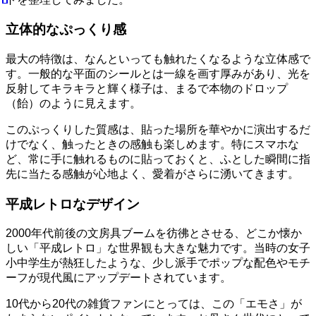
立体的なぷっくり感
最大の特徴は、なんといっても触れたくなるような立体感で
す。一般的な平面のシールとは一線を画す厚みがあり、光を
反射してキラキラと輝く様子は、まるで本物のドロップ
（飴）のように見えます。
このぷっくりした質感は、貼った場所を華やかに演出するだ
けでなく、触ったときの感触も楽しめます。特にスマホな
ど、常に手に触れるものに貼っておくと、ふとした瞬間に指
先に当たる感触が心地よく、愛着がさらに湧いてきます。
平成レトロなデザイン
2000年代前後の文房具ブームを彷彿とさせる、どこか懐か
しい「平成レトロ」な世界観も大きな魅力です。当時の女子
小中学生が熱狂したような、少し派手でポップな配色やモチ
ーフが現代風にアップデートされています。
10代から20代の雑貨ファンにとっては、この「エモさ」が