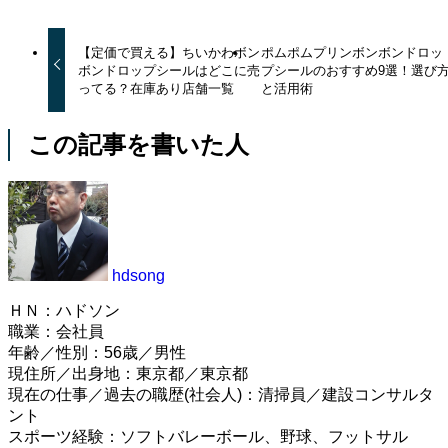
【定価で買える】ちいかわボン
ポムポムプリンボンボンドロッ
ボンドロップシールはどこに売
プシールのおすすめ9選！選び
ってる？在庫あり店舗一覧
と活用術
この記事を書いた人
hdsong
ＨＮ：ハドソン
職業：会社員
年齢／性別：56歳／男性
現住所／出身地：東京都／東京都
現在の仕事／過去の職歴(社会人)：清掃員／建設コンサルタ
ント
スポーツ経験：ソフトバレーボール、野球、フットサル