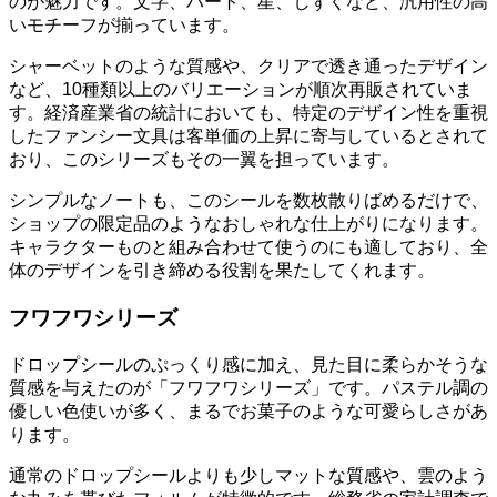
のが魅力です。文字、ハート、星、しずくなど、汎用性の高
いモチーフが揃っています。
シャーベットのような質感や、クリアで透き通ったデザイン
など、10種類以上のバリエーションが順次再販されていま
す。経済産業省の統計においても、特定のデザイン性を重視
したファンシー文具は客単価の上昇に寄与しているとされて
おり、このシリーズもその一翼を担っています。
シンプルなノートも、このシールを数枚散りばめるだけで、
ショップの限定品のようなおしゃれな仕上がりになります。
キャラクターものと組み合わせて使うのにも適しており、全
体のデザインを引き締める役割を果たしてくれます。
フワフワシリーズ
ドロップシールのぷっくり感に加え、見た目に柔らかそうな
質感を与えたのが「フワフワシリーズ」です。パステル調の
優しい色使いが多く、まるでお菓子のような可愛らしさがあ
ります。
通常のドロップシールよりも少しマットな質感や、雲のよう