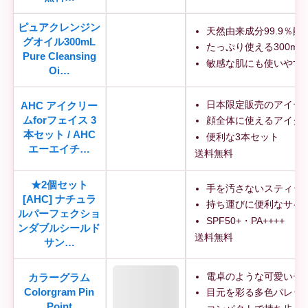
ピュアクレンジン
天然由来成分99.9％配
グオイル300mL
たっぷり使える300ml
Pure Cleansing
敏感な肌にも使いやす
Oi…
日本限定販売のアイテ
AHC アイクリー
ムforフェイス 3
顔全体に使えるアイク
本セット / AHC
便利な3本セット
エーエイチ…
送料無料
★2個セット
手を汚さないスティッ
[AHC] ナチュラ
持ち運びに便利なサイ
ルパーフェクショ
SPF50+・PA++++
ンダブルシールド
送料無料
サン…
電卓のような可愛いデ
カラーグラム
Colorgram Pin
目元を彩る多色パレッ
Point