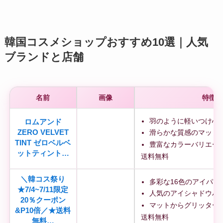
韓国コスメショップおすすめ10選｜人気
ブランドと店舗
名前
画像
特徴
羽のように軽いつけ心
ロムアンド
ZERO VELVET
滑らかな質感のマット
TINT ゼロベルベ
豊富なカラーバリエー
ットティント…
送料無料
＼韓コス祭り
多彩な16色のアイパレ
★7/4~7/11限定
人気のアイシャドウパ
20％クーポン
マットからグリッター
&P10倍／★送料
送料無料
無料…