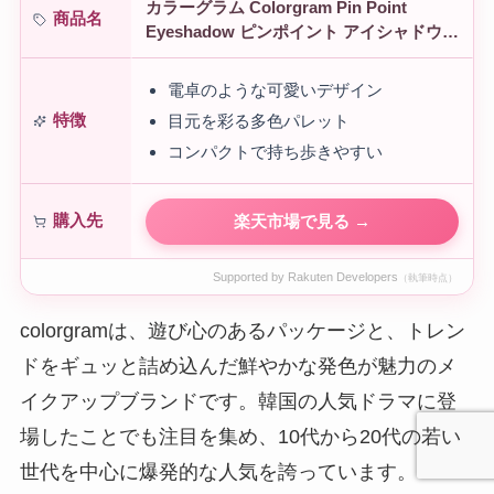
カラーグラム Colorgram Pin Point
商品名
Eyeshadow ピンポイント アイシャドウパ
レット 目元チュートリアルアイパレット
ピンポイントアイシ…
電卓のような可愛いデザイン
特徴
目元を彩る多色パレット
コンパクトで持ち歩きやすい
購入先
楽天市場で見る →
Supported by Rakuten Developers
（執筆時点）
colorgramは、遊び心のあるパッケージと、トレン
ドをギュッと詰め込んだ鮮やかな発色が魅力のメ
イクアップブランドです。韓国の人気ドラマに登
場したことでも注目を集め、10代から20代の若い
世代を中心に爆発的な人気を誇っています。