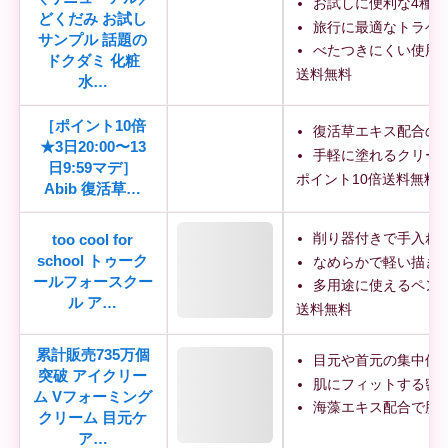
お試しに便利な4種セ
どくだみ お試し
旅行に最適なトラベ
サンプル 話題の
べたつきにくい使用
ドクダミ 化粧
送料無料
水…
［ポイント10倍
復活草エキス配合の
★3日20:00〜13
手軽に塗れるクリー
日9:59マデ］
ポイント10倍
送料無料
Abib 復活草…
削り器付きで手入れ
too cool for
school トゥーク
なめらかで軽い描き
ールフォースクー
多用途に使えるペン
ル ア…
送料無料
累計販売735万個
目元や首元の集中保
突破 アイクリー
肌にフィットする密
ム Vフォーミング
海藻エキス配合で肌
クリーム 目元ケ
ア…