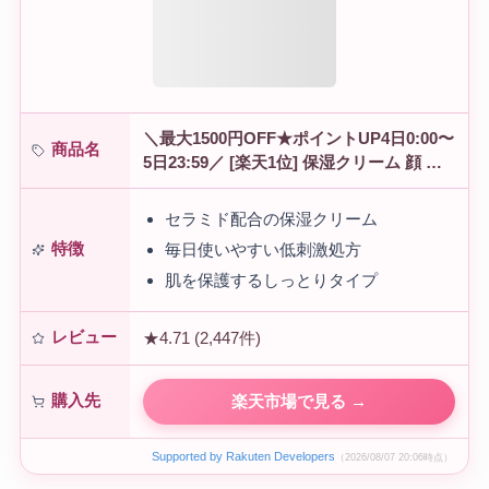
＼最大1500円OFF★ポイントUP4日0:00〜
商品名
5日23:59／ [楽天1位] 保湿クリーム 顔 セ
ラミド 水分 水分クリーム AESTURA 公式
アトバリ…
セラミド配合の保湿クリーム
特徴
毎日使いやすい低刺激処方
肌を保護するしっとりタイプ
レビュー
★4.71 (2,447件)
購入先
楽天市場で見る →
Supported by Rakuten Developers
（2026/08/07 20:06時点）