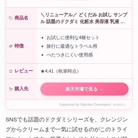
＼リニューアル／ どくだみ お試し サンプ
商品名
ル 話題のドクダミ 化粧水 美容液 乳液 ミ
ルク クレンジングフォーム トナーパッド
毛穴 黒ずみ 韓国 スキンケア…
お試しに便利な4種セット
特徴
旅行に最適なトラベル用
べたつきにくい使用感
レビュー
★4.41（執筆時点）
購入先
楽天市場で見る →
Supported by Rakuten Developers
（執筆時点）
SNSでも話題のドクダミシリーズを、クレンジン
グからクリームまで一気に試せるのがこのトライ