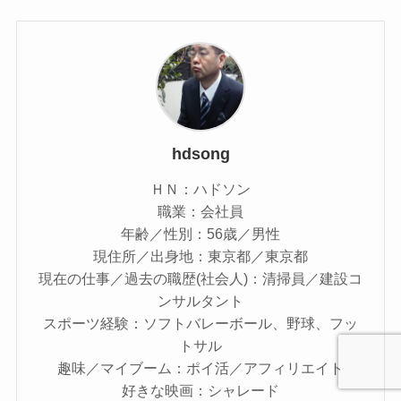
hdsong
ＨＮ：ハドソン
職業：会社員
年齢／性別：56歳／男性
現住所／出身地：東京都／東京都
現在の仕事／過去の職歴(社会人)：清掃員／建設コ
ンサルタント
スポーツ経験：ソフトバレーボール、野球、フッ
トサル
趣味／マイブーム：ポイ活／アフィリエイト
好きな映画：シャレード