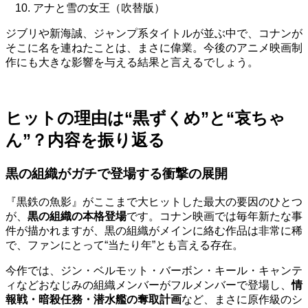
アナと雪の女王（吹替版）
ジブリや新海誠、ジャンプ系タイトルが並ぶ中で、コナンが
そこに名を連ねたことは、まさに偉業。今後のアニメ映画制
作にも大きな影響を与える結果と言えるでしょう。
ヒットの理由は“黒ずくめ”と“哀ちゃ
ん”？内容を振り返る
黒の組織がガチで登場する衝撃の展開
『黒鉄の魚影』がここまで大ヒットした最大の要因のひとつ
が、
黒の組織の本格登場
です。コナン映画では毎年新たな事
件が描かれますが、黒の組織がメインに絡む作品は非常に稀
で、ファンにとって“当たり年”とも言える存在。
今作では、ジン・ベルモット・バーボン・キール・キャンテ
ィなどおなじみの組織メンバーがフルメンバーで登場し、
情
報戦・暗殺任務・潜水艦の奪取計画
など、まさに原作級のシ