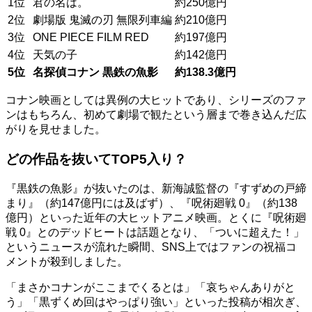
1位
君の名は。
約250億円
2位
劇場版 鬼滅の刃 無限列車編
約210億円
3位
ONE PIECE FILM RED
約197億円
4位
天気の子
約142億円
5位
名探偵コナン 黒鉄の魚影
約138.3億円
コナン映画としては異例の大ヒットであり、シリーズのファ
ンはもちろん、初めて劇場で観たという層まで巻き込んだ広
がりを見せました。
どの作品を抜いてTOP5入り？
『黒鉄の魚影』が抜いたのは、新海誠監督の『すずめの戸締
まり』（約147億円には及ばず）、『呪術廻戦 0』（約138
億円）といった近年の大ヒットアニメ映画。とくに『呪術廻
戦 0』とのデッドヒートは話題となり、「ついに超えた！」
というニュースが流れた瞬間、SNS上ではファンの祝福コ
メントが殺到しました。
「まさかコナンがここまでくるとは」「哀ちゃんありがと
う」「黒ずくめ回はやっぱり強い」といった投稿が相次ぎ、