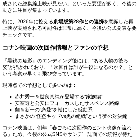
成された総集編上映が見たい」といった要望が多く、今後の
動きに注目が集まっています。
特に、2026年に控える
劇場版第28作との連携
を意識した再
上映が実施される可能性は非常に高く、今後の公式発表を要
チェックです。
コナン映画の次回作情報とファンの予想
『黒鉄の魚影』のエンディング後には、“ある人物の後ろ
姿”が描かれており、「次回作は誰が主役になるのか？」と
いう考察が早くも飛び交っています。
現時点での予想として多いのは：
赤井秀一＆世良真純が登場する“家族編”
安室透と公安にフォーカスしたサスペンス路線
蘭＆新一の“恋愛”を軸にした感動系
まさかの“怪盗キッドvs黒の組織”という夢の対決編
コナン映画は、例年「春ごろに次回作のヒント映像が流れ
る」ため、今後の公式SNSやサンデー誌面での続報が待た