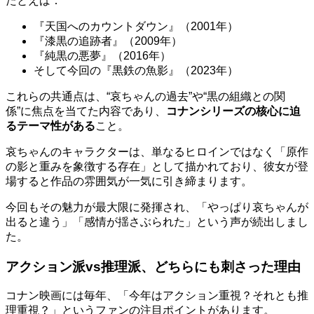
たとえば：
『天国へのカウントダウン』（2001年）
『漆黒の追跡者』（2009年）
『純黒の悪夢』（2016年）
そして今回の『黒鉄の魚影』（2023年）
これらの共通点は、“哀ちゃんの過去”や“黒の組織との関
係”に焦点を当てた内容であり、
コナンシリーズの核心に迫
るテーマ性がある
こと。
哀ちゃんのキャラクターは、単なるヒロインではなく「原作
の影と重みを象徴する存在」として描かれており、彼女が登
場すると作品の雰囲気が一気に引き締まります。
今回もその魅力が最大限に発揮され、「やっぱり哀ちゃんが
出ると違う」「感情が揺さぶられた」という声が続出しまし
た。
アクション派vs推理派、どちらにも刺さった理由
コナン映画には毎年、「今年はアクション重視？それとも推
理重視？」というファンの注目ポイントがあります。