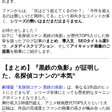
れます。
ファンからは、「次はどう超えてくるのか？」「今作を超え
るのは難しいけど期待してる」という前向きなコメントが多
く、
シリーズの勢いはまだまだ止まりません
。
お待たせしました！
以下に『名探偵コナン 黒鉄の魚影』が歴代TOP5入りした快
挙を扱ったブログ記事の
まとめ
、
導入文
、
SEOタイトル案5
つ
、
メタディスクリプション
、そして
アイキャッチ画像のご
提案
を順番にご紹介します。
【まとめ】『黒鉄の魚影』が証明し
た、名探偵コナンの“本気”
劇場版『名探偵コナン 黒鉄の魚影』
は、単なる1作品のヒッ
トにとどまらず、シリーズ全体にとっても歴史的なターニン
グポイントとなりました。
興行収入138億円超え、アニメ映画歴代TOP5入りという大
記録は、作品の完成度とファンの熱量の高さが噛み合った結