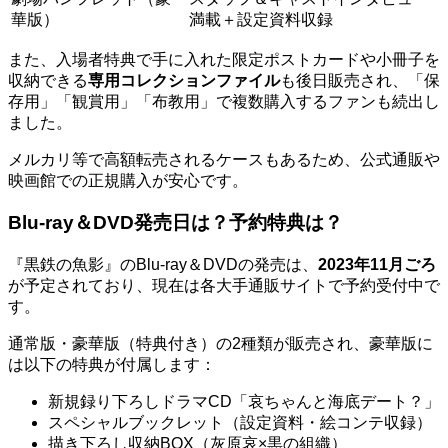
華版）
満載＋設定資料収録
また、入場者特典で手に入れた限定ポストカードや小冊子を
収納できる
専用コレクションファイル
も後日販売され、「保
存用」「観賞用」「布教用」で複数購入するファンも続出し
ました。
メルカリ等で高額転売されるケースもあるため、公式通販や
映画館での正規購入が安心です。
Blu-ray＆DVD発売日は？予約特典は？
『黒鉄の魚影』のBlu-ray＆DVDの発売は、
2023年11月ごろ
が予定されており、現在は各大手通販サイトで予約受付中で
す。
通常版・豪華版（特典付き）の2種類が販売され、豪華版に
は以下の特典が付属します：
新規録り下ろしドラマCD「哀ちゃんと海底デート？」
スペシャルブックレット（設定資料・絵コンテ収録）
描き下ろし収納BOX（灰原哀×黒の組織）