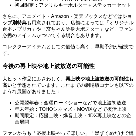
初回限定：アクリルキーホルダー＋ステッカーセット
さらに、アニメイト・Amazon・楽天ブックスなどでは
ショ
ップ別特典
も用意されており、店舗によっては「オリジナル
台本レプリカ」や「哀ちゃん等身大ポスター」など、ファン
必携のアイテムがついてくる場合もあります。
コレクターアイテムとしての価値も高く、早期予約が確実で
す。
今後の再上映や地上波放送の可能性
大ヒット作品にふさわしく、
再上映や地上波放送の可能性も
高い
と予想されています。これまでの劇場版コナンも以下の
ような展開がありました：
公開翌年春：金曜ロードショーなどで地上波初放送
年末年始：TOHOシネマズ・MOVIXなどで復活上映
期間限定：応援上映・爆音上映・4DX再上映などの企
画展開
ファンからも「応援上映やってほしい」「黒ずくめだけで構