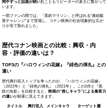
間中ずっと話題が続いた
こともリピーターの多さに繋がって
います。
一部ファンの間では、「黒鉄マラソン」と呼ばれる“連続鑑
賞チャレンジ”まで登場し、コナン映画の社会現象的な広が
りが見て取れました。
歴代コナン映画との比較：興収・内
容・評価の違いは？
TOP3の『ハロウィンの花嫁』『緋色の弾丸』との
違い
歴代興行収入トップを争ったのが、『ハロウィンの花嫁』
（2022年）と『緋色の弾丸』（2021年）。この2作と『黒
鉄の魚影』を比較すると、
映画の“推しキャラ”による集客力
の違い
が顕著に見えてきます。
タイトル
興行収入
メインキャラ
ターゲット層