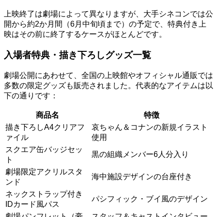
上映終了は劇場によって異なりますが、大手シネコンでは公
開から約2か月間（6月中旬頃まで）の予定で、特典付き上
映はその前に終了するケースがほとんどです。
入場者特典・描き下ろしグッズ一覧
劇場公開にあわせて、全国の上映館やオフィシャル通販では
多数の限定グッズも販売されました。代表的なアイテムは以
下の通りです：
商品名
特徴
描き下ろしA4クリアフ
哀ちゃん＆コナンの新規イラスト
ァイル
使用
スクエア缶バッジセッ
黒の組織メンバー6人分入り
ト
劇場限定アクリルスタ
海中施設デザインの台座付き
ンド
ネックストラップ付き
パシフィック・ブイ風のデザイン
IDカード風パス
劇場パンフレット（豪
スタッフ＆キャストインタビュー