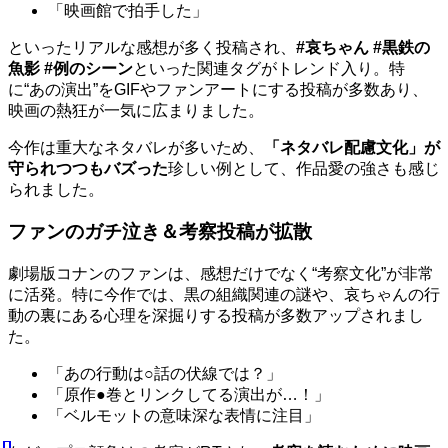
「映画館で拍手した」
といったリアルな感想が多く投稿され、
#哀ちゃん #黒鉄の
魚影 #例のシーン
といった関連タグがトレンド入り。特
に“あの演出”をGIFやファンアートにする投稿が多数あり、
映画の熱狂が一気に広まりました。
今作は重大なネタバレが多いため、
「ネタバレ配慮文化」が
守られつつもバズった
珍しい例として、作品愛の強さも感じ
られました。
ファンのガチ泣き＆考察投稿が拡散
劇場版コナンのファンは、感想だけでなく“考察文化”が非常
に活発。特に今作では、黒の組織関連の謎や、哀ちゃんの行
動の裏にある心理を深掘りする投稿が多数アップされまし
た。
「あの行動は○話の伏線では？」
「原作●巻とリンクしてる演出が…！」
「ベルモットの意味深な表情に注目」