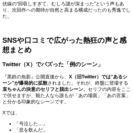
伏線の“回収しすぎて、むしろ謎が深まった”という声もあ
り、次回作への期待が自然と高まる構成だったのも秀逸でし
た。
SNSや口コミで広がった熱狂の声と感
想まとめ
Twitter（X）でバズった「例のシーン」
『黒鉄の魚影』公開直後から、
X（旧Twitter）では“あるシ
ーン”が爆発的に拡散
されました。それが、終盤に登場する
哀ちゃんの決意のセリフと脱出シーン
。セリフの内容をここ
で伏せますが、観た人なら誰もが「あの場面」「あの言葉」
と分かる印象的なシーンです。
Xでは、
「号泣した…」
「息を飲んだ」