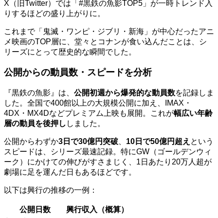
X（旧Twitter）では「#黒鉄の魚影TOP5」が一時トレンド入
りするほどの盛り上がりに。
これまで「鬼滅・ワンピ・ジブリ・新海」が中心だったアニ
メ映画のTOP層に、堂々とコナンが食い込んだことは、シ
リーズにとって歴史的な瞬間でした。
公開からの動員数・スピードを分析
『黒鉄の魚影』は、
公開初週から爆発的な動員数
を記録しま
した。全国で400館以上の大規模公開に加え、IMAX・
4DX・MX4Dなどプレミアム上映も展開。これが
幅広い年齢
層の動員を後押し
しました。
公開からわずか
3日で30億円突破
、
10日で50億円超え
という
スピードは、シリーズ最速記録。特にGW（ゴールデンウィ
ーク）にかけての伸びがすさまじく、1日あたり20万人超が
劇場に足を運んだ日もあるほどです。
以下は興行の推移の一例：
公開日数
興行収入（概算）