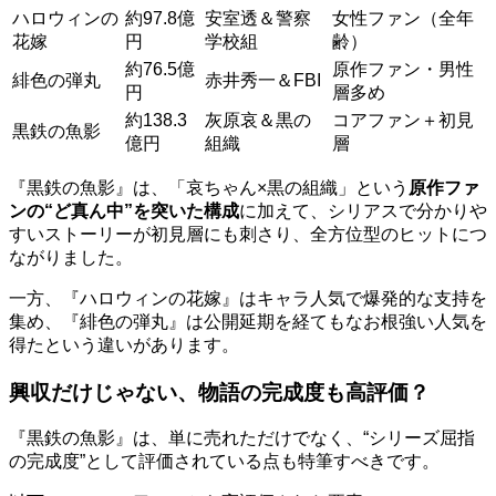
ハロウィンの
約97.8億
安室透＆警察
女性ファン（全年
花嫁
円
学校組
齢）
約76.5億
原作ファン・男性
緋色の弾丸
赤井秀一＆FBI
円
層多め
約138.3
灰原哀＆黒の
コアファン＋初見
黒鉄の魚影
億円
組織
層
『黒鉄の魚影』は、「哀ちゃん×黒の組織」という
原作ファ
ンの“ど真ん中”を突いた構成
に加えて、シリアスで分かりや
すいストーリーが初見層にも刺さり、全方位型のヒットにつ
ながりました。
一方、『ハロウィンの花嫁』はキャラ人気で爆発的な支持を
集め、『緋色の弾丸』は公開延期を経てもなお根強い人気を
得たという違いがあります。
興収だけじゃない、物語の完成度も高評価？
『黒鉄の魚影』は、単に売れただけでなく、“シリーズ屈指
の完成度”として評価されている点も特筆すべきです。