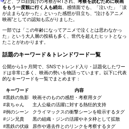
など、プロ顔負けの考察がRTされ、
考察を読むために映画
をもう一度観に行く人も続出
。感情面でも、「泣いた」「涙
が止まらなかった」といった感想が目立ち、“泣けるアニメ
映画”としての認知も広がりました。
一部では「この年齢になってアニメで泣くとは思わなかっ
た」という大人層の投稿も多く、世代を超えたヒットとなっ
たことがわかります。
話題のキーワード＆トレンドワード一覧
公開から1ヶ月間で、SNSでトレンド入り・話題化したワー
ドは非常に多く、映画の勢いを物語っています。以下に代表
的なキーワードを一覧でまとめます：
キーワード
内容
#黒鉄の魚影
映画そのものの感想・考察用タグ
#哀ちゃん
主人公級の活躍に対する熱狂的支持
#例のシーン
クライマックスの衝撃シーンを暗示するタグ
#ジン兄貴
黒の組織・ジンの活躍やネタ枠として拡散
#黒鉄の伏線
原作や過去作とのリンクを考察するタグ