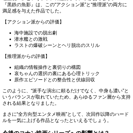
『黒鉄の魚影』は、この“アクション派”と“推理派”の両方に
満足感を与えた作品でした。
【アクション派からの評価】
海中施設での脱出劇
潜水艦との激戦
ラストの爆破シーンとヘリ脱出のスリル
【推理派からの評価】
組織の情報操作と裏切りの構図
哀ちゃんの選択の裏にある心理トリック
原作エピソードとの整合性と伏線回収
このように、“派手な演出に頼るだけでなく、中身も濃い”と
いうバランスが取れていたため、あらゆるファン層から支持
される結果となりました。
まさに“全方向型エンタメ映画”として、次回作以降のハード
ルを一気に上げる作品となったといえるでしょう。