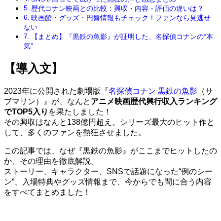
歴代コナン映画との比較：興収・内容・評価の違いは？
映画館・グッズ・円盤情報もチェック！ファンなら見逃せ
ない
【まとめ】『黒鉄の魚影』が証明した、名探偵コナンの“本
気”
【導入文】
2023年に公開された劇場版『
名探偵コナン 黒鉄の魚影
（サ
ブマリン）』が、なんと
アニメ映画歴代興行収入ランキング
でTOP5入り
を果たしました！
その興収はなんと138億円超え。シリーズ最大のヒット作と
して、多くのファンを熱狂させました。
この記事では、なぜ『黒鉄の魚影』がここまでヒットしたの
か、その理由を徹底解説。
ストーリー、キャラクター、SNSで話題になった“例のシー
ン”、入場特典やグッズ情報まで、今からでも間に合う内容
をすべてまとめました！