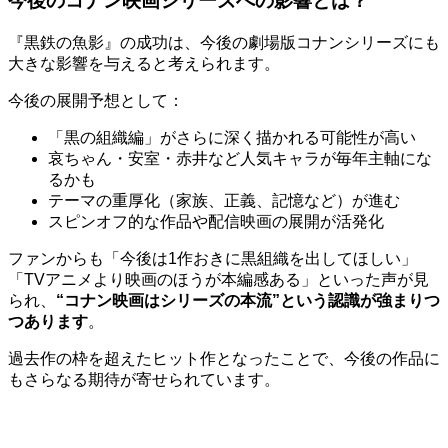
今後のコナン映画シリーズへの影響とは？
『黒鉄の魚影』の成功は、今後の劇場版コナンシリーズにも
大きな影響を与えると考えられます。
今後の展開予想として：
「黒の組織編」がさらに深く描かれる可能性が高い
哀ちゃん・安室・赤井など人気キャラが毎年主軸にな
るかも
テーマの重厚化（家族、正義、記憶など）が進む
スピンオフ的な作品や配信映画の展開が活発化
ファンからも「今後は1作おきに黒組織を出してほしい」
「TVアニメより映画のほうが本編感ある」といった声が見
られ、
“コナン映画はシリーズの本流”という認識が強まりつ
つあります
。
過去作の枠を超えたヒット作となったことで、今後の作品に
もさらなる期待が寄せられています。