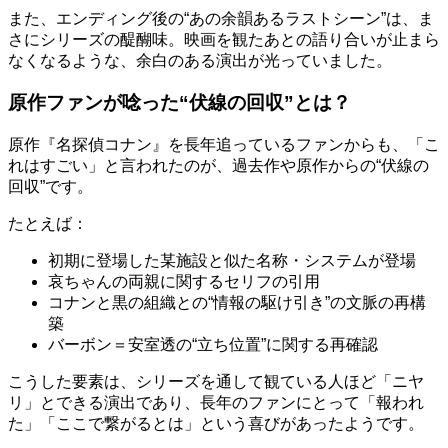
また、エンディング後の“あの余韻あるラストシーン”は、ま
さにシリーズの醍醐味。映画を観たあとの語り合いが止まら
なくなるような、余白のある演出が光っていました。
原作ファンが唸った“伏線の回収”とは？
原作『名探偵コナン』を長年追っているファンからも、「こ
れはすごい」と言われたのが、過去作や原作からの“伏線の
回収”です。
たとえば：
初期に登場した某施設と似た名称・システムが登場
哀ちゃんの両親に関するセリフの引用
コナンと黒の組織との“情報の駆け引き”の文脈の再構
築
バーボン＝安室透の“立ち位置”に関する再確認
こうした要素は、シリーズを通して観ている人ほど「ニヤ
リ」とできる演出であり、長年のファンにとって「報われ
た」「ここで繋がるとは」という喜びがあったようです。