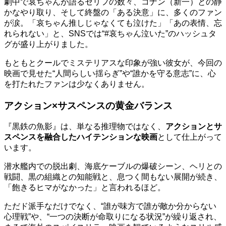
劇中で哀ちゃんが語るセリフの数々、コナン（新一）との静
かなやり取り、そして終盤の「ある決意」に、多くのファン
が涙。「哀ちゃん推しじゃなくても泣けた」「あの表情、忘
れられない」と、SNSでは“#哀ちゃん泣いた”のハッシュタ
グが盛り上がりました。
もともとクールでミステリアスな印象が強い彼女が、今回の
映画で見せた“人間らしい揺らぎ”や“誰かを守る意志”に、心
を打たれたファンは少なくありません。
アクション×サスペンスの黄金バランス
『黒鉄の魚影』は、単なる推理物ではなく、
アクションとサ
スペンスを融合したハイテンションな映画
として仕上がって
います。
潜水艦内での脱出劇、海底ケーブルの爆破シーン、ヘリとの
戦闘、黒の組織との知能戦と、息つく間もない展開が続き、
「飽きるヒマがなかった」と言われるほど。
ただド派手なだけでなく、“誰が味方で誰が敵か分からない
心理戦”や、“一つの決断が命取りになる状況”が繰り返され、