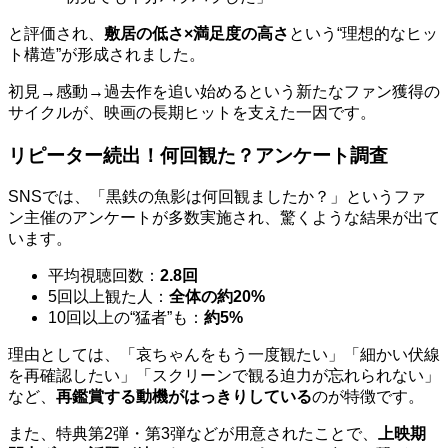
と評価され、
敷居の低さ×満足度の高さ
という“理想的なヒッ
ト構造”が形成されました。
初見→感動→過去作を追い始めるという新たなファン獲得の
サイクルが、映画の長期ヒットを支えた一因です。
リピーター続出！何回観た？アンケート調査
SNSでは、「黒鉄の魚影は何回観ましたか？」というファ
ン主催のアンケートが多数実施され、驚くような結果が出て
います。
平均視聴回数：
2.8回
5回以上観た人：
全体の約20%
10回以上の“猛者”も：
約5%
理由としては、「哀ちゃんをもう一度観たい」「細かい伏線
を再確認したい」「スクリーンで観る迫力が忘れられない」
など、
再鑑賞する動機がはっきりしている
のが特徴です。
また、特典第2弾・第3弾などが用意されたことで、
上映期