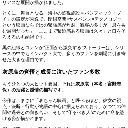
リアスな展開が描かれました。
とくに、舞台となる「海中の監視施設＝パシフィック・ブ
イ」の設定が秀逸で、閉鎖空間×サスペンス×テクノロジー
という映画ならではの緊張感が炸裂。観客の多くが「息を呑
む展開だった」「ここまで緊迫感ある映画は久々」と口をそ
ろえるのも納得です。
黒の組織とコナンが“正面から激突する”ストーリーは、シリ
ーズの中でもインパクト大で、多くのファンを劇場に引き寄
せた大きな理由です。
灰原哀の覚悟と成長に泣いたファン多数
もうひとつの大ヒット要因、それは
灰原哀（本名：宮野志
保）の活躍と感情の描写
です。
今作は、まさに「哀ちゃん映画」と呼べるほど、彼女の視
点・決断・行動が物語の中心に据えられており、かつての仲
間や過去との向き合い、そして“守るべき人”のために命を懸
ける姿が描かれます。