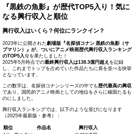
『黒鉄の魚影』が歴代TOP5入り！気に
なる興行収入と順位
興行収入はいくら？何位にランクイン？
2023年に公開された
劇場版『名探偵コナン 黒鉄の魚影（サ
ブマリン）』が、ついにアニメ映画歴代興行収入ランキング
のTOP5入り
を果たしました！
2025年5月時点での
最終興行収入は138.3億円超え
を記録
し、これまでトップを占めていた作品たちに肩を並べる快挙
となっています。
この数字は、名探偵コナンシリーズの中でも
歴代最高の興収
であり、国民的アニメ映画としての地位をさらに確固たるも
のにしました。
興行収入ランキングでは、以下のような並びになります
（2025年最新版・参考）：
順位
作品名
興行収入