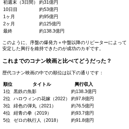
初週末（3日間）
約31億円
10日目
約53億円
1ヶ月
約95億円
2ヶ月
約125億円
最終
約138.3億円
このように、序盤の爆発力＋中盤以降のリピーターによって
安定した興行を維持できたのが成功のカギです。
これまでのコナン映画と比べてどうだった？
歴代コナン映画の中での順位は以下の通りです：
順位
タイトル
興行収入
1位
黒鉄の魚影
約138.3億円
2位
ハロウィンの花嫁（2022）
約97.8億円
3位
緋色の弾丸（2021）
約76.5億円
4位
紺青の拳（2019）
約93.7億円
5位
ゼロの執行人（2018）
約91.8億円