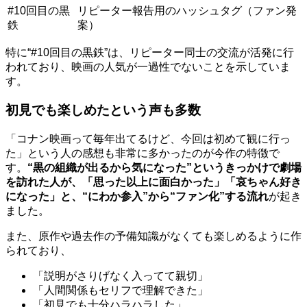
#10回目の黒
リピーター報告用のハッシュタグ（ファン発
鉄
案）
特に“#10回目の黒鉄”は、リピーター同士の交流が活発に行
われており、映画の人気が一過性でないことを示していま
す。
初見でも楽しめたという声も多数
「コナン映画って毎年出てるけど、今回は初めて観に行っ
た」という人の感想も非常に多かったのが今作の特徴で
す。
“黒の組織が出るから気になった”というきっかけで劇場
を訪れた人が、「思った以上に面白かった」「哀ちゃん好き
になった」と、“にわか参入”から“ファン化”する流れ
が起き
ました。
また、原作や過去作の予備知識がなくても楽しめるように作
られており、
「説明がさりげなく入ってて親切」
「人間関係もセリフで理解できた」
「初見でも十分ハラハラした」