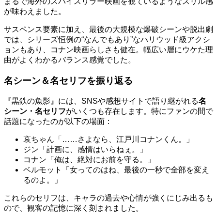
まるで海外のスパイスリラー映画を観ているようなスリル感
が味わえました。
サスペンス要素に加え、最後の大規模な爆破シーンや脱出劇
では、シリーズ恒例の“なんでもあり”なハリウッド級アクシ
ョンもあり、コナン映画らしさも健在。幅広い層にウケた理
由がよくわかるバランス感覚でした。
名シーン＆名セリフを振り返る
『黒鉄の魚影』には、SNSや感想サイトで語り継がれる
名
シーン・名セリフ
がいくつも存在します。特にファンの間で
話題になったのが以下の場面：
哀ちゃん「……さよなら、江戸川コナンくん。」
ジン「計画に、感情はいらねぇ。」
コナン「俺は、絶対にお前を守る。」
ベルモット「女ってのはね、最後の一秒で全部を変え
るのよ。」
これらのセリフは、キャラの過去や心情が強くにじみ出るも
ので、観客の記憶に深く刻まれました。