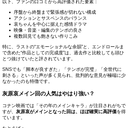
以下、ファンの口コミから高評価された要素：
序盤から終盤まで緊張感が切れない構成
アクションとサスペンスのバランス
哀ちゃんを中心に据えた感情ドラマ
映像・音楽・編集のテンポの良さ
複数回見ても飽きない作りこみ
特に、ラストの“エモーショナルな余韻”と、エンドロールま
で含めた“作品としての完成度”は、過去作と比較しても頭ひ
とつ抜けていたと評されています。
SNSでも「脚本が良すぎた」「テンポが完璧」「全世代に
刺さる」といった声が多く見られ、批判的な意見が極端に少
なかったのも特徴です。
灰原哀メイン回の人気はやはり強い？
コナン映画では「その年のメインキャラ」が注目されがちで
すが、
灰原哀がメインとなった回は、ほぼ確実に高評価
を得
ています。