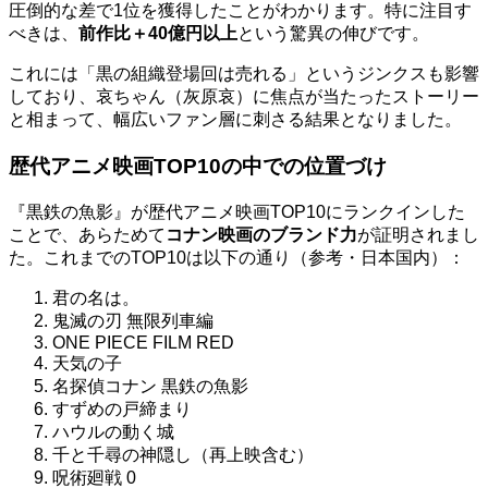
圧倒的な差で1位を獲得したことがわかります。特に注目す
べきは、
前作比＋40億円以上
という驚異の伸びです。
これには「黒の組織登場回は売れる」というジンクスも影響
しており、哀ちゃん（灰原哀）に焦点が当たったストーリー
と相まって、幅広いファン層に刺さる結果となりました。
歴代アニメ映画TOP10の中での位置づけ
『黒鉄の魚影』が歴代アニメ映画TOP10にランクインした
ことで、あらためて
コナン映画のブランド力
が証明されまし
た。これまでのTOP10は以下の通り（参考・日本国内）：
君の名は。
鬼滅の刃 無限列車編
ONE PIECE FILM RED
天気の子
名探偵コナン 黒鉄の魚影
すずめの戸締まり
ハウルの動く城
千と千尋の神隠し（再上映含む）
呪術廻戦 0