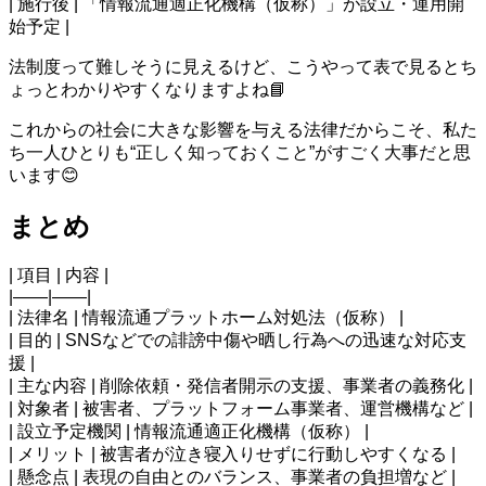
| 施行後 | 「情報流通適正化機構（仮称）」が設立・運用開
始予定 |
法制度って難しそうに見えるけど、こうやって表で見るとち
ょっとわかりやすくなりますよね📘
これからの社会に大きな影響を与える法律だからこそ、私た
ち一人ひとりも“正しく知っておくこと”がすごく大事だと思
います😊
まとめ
| 項目 | 内容 |
|——|——|
| 法律名 | 情報流通プラットホーム対処法（仮称） |
| 目的 | SNSなどでの誹謗中傷や晒し行為への迅速な対応支
援 |
| 主な内容 | 削除依頼・発信者開示の支援、事業者の義務化 |
| 対象者 | 被害者、プラットフォーム事業者、運営機構など |
| 設立予定機関 | 情報流通適正化機構（仮称） |
| メリット | 被害者が泣き寝入りせずに行動しやすくなる |
| 懸念点 | 表現の自由とのバランス、事業者の負担増など |