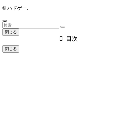
©
ハドゲー.
閉じる
目次
閉じる