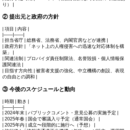
り） |
② 提出元と政府の方針
| 項目 | 内容 |
|——|——|
| 担当省庁 | 総務省、法務省、内閣官房などが連携 |
| 政府方針 | 「ネット上の人権侵害への迅速な対応体制を構
築」 |
| 関連法制 | プロバイダ責任制限法、名誉毀損・個人情報保
護関連法 |
| 目指す方向性 | 被害者支援の強化、中立機構の創設、表現
の自由との調和 |
③ 今後のスケジュールと動向
| 時期 | 動き |
|——|——|
| 2024年末 | パブリックコメント・意見公募の実施予定 |
| 2025年春 | 国会で審議入り予定（通常国会） |
| 2025年内 | 成立〜段階的に施行へ（予想） |