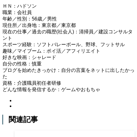
ＨＮ：ハドソン
職業：会社員
年齢／性別：56歳／男性
現住所／出身地：東京都／東京都
現在の仕事／過去の職歴(社会人)：清掃員／建設コンサルタ
ント
スポーツ経験：ソフトバレーボール、野球、フットサル
趣味／マイブーム：ポイ活／アフィリエイト
好きな映画：シャレード
自分の性格：慎重
ブログを始めたきっかけ：自分の言葉をネットに出したかっ
た
資格：介護職員初任者研修
どんな情報を発信するか：ゲームやおもちゃ
関連記事