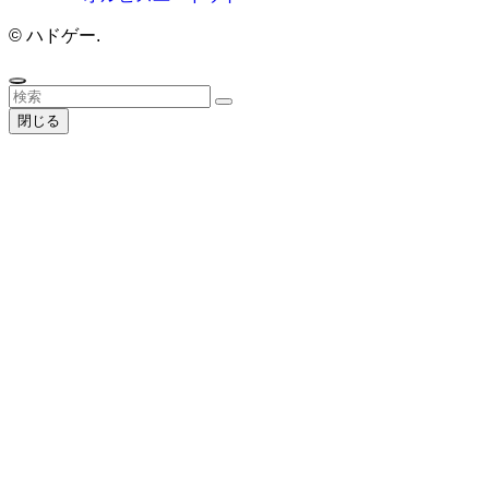
©
ハドゲー.
閉じる